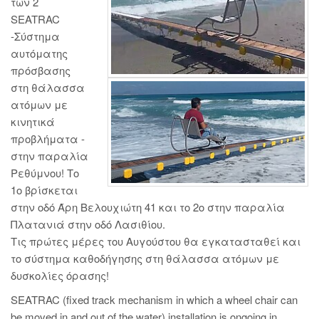
των 2
SEATRAC
-Σύστημα
αυτόματης
πρόσβασης
στη θάλασσα
ατόμων με
κινητικά
προβλήματα -
στην παραλία
Ρεθύμνου! Το
1ο βρίσκεται
στην οδό Άρη Βελουχιώτη 41 και το 2ο στην παραλία
Πλατανιά στην οδό Λασιθίου.
Τις πρώτες μέρες του Αυγούστου θα εγκατασταθεί και
το σύστημα καθοδήγησης στη θάλασσα ατόμων με
δυσκολίες όρασης!
SEATRAC (fixed track mechanism in which a wheel chair can
be moved in and out of the water) installation is ongoing in