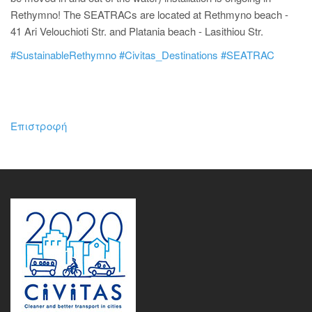
Rethymno! The SEATRACs are located at Rethmyno beach -
41 Ari Velouchioti Str. and Platania beach - Lasithiou Str.
#SustainableRethymno
#Civitas_Destinations
#SEATRAC
Επιστροφή